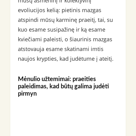
mūsų asmeninį ir kolektyvinį
evoliucijos kelią: pietinis mazgas
atspindi mūsų karminę praeitį, tai, su
kuo esame susipažinę ir ką esame
kviečiami paleisti, o šiaurinis mazgas
atstovauja esame skatinami imtis
naujos krypties, kad judėtume į ateitį.
Mėnulio užtemimai: praeities
paleidimas, kad būtų galima judėti
pirmyn