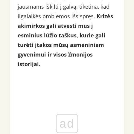
jausmams iškilti į galvą: tikėtina, kad
ilgalaikės problemos išsispręs.
Krizės
akimirkos gali atvesti mus į
esminius lūžio taškus, kurie gali
turėti įtakos mūsų asmeniniam
gyvenimui ir visos žmonijos
istorijai.
ad