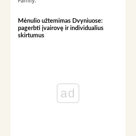
Family.
Mėnulio užtemimas Dvyniuose:
pagerbti įvairovę ir individualius
skirtumus
ad