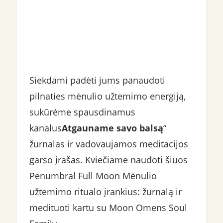
Siekdami padėti jums panaudoti
pilnaties mėnulio užtemimo energiją,
sukūrėme spausdinamus
kanalus
Atgauname savo balsą
“
žurnalas ir vadovaujamos meditacijos
garso įrašas. Kviečiame naudoti šiuos
Penumbral Full Moon Mėnulio
užtemimo ritualo įrankius: žurnalą ir
medituoti kartu su Moon Omens Soul