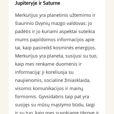
Jupiteryje ir Saturne
Merkurijus yra planetinis užtemimo ir
šiaurinio Dvynių mazgo valdovas: jo
padėtis ir jo kuriami aspektai suteikia
mums papildomos informacijos apie
tai, kaip pasireikš kosminės energijos.
Merkurijus yra planeta, susijusi su tuo,
kaip mes renkame duomenis ir
informaciją: ji koreliuoja su
naujienomis, socialine žiniasklaida,
visomis komunikacijos ir mainų
formomis. Gyvsidabris taip pat yra
susijęs su mūsų mąstymo būdu, taigi
ir su tuo, kaip mes suvokiame tikrovę ir