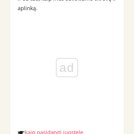
aplinką.
ad
kaip pasidaryti juostelę