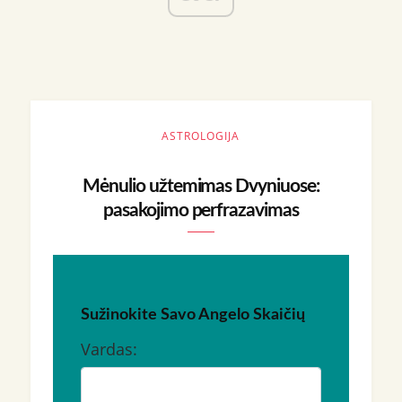
ASTROLOGIJA
Mėnulio užtemimas Dvyniuose:
pasakojimo perfrazavimas
Sužinokite Savo Angelo Skaičių
Vardas: