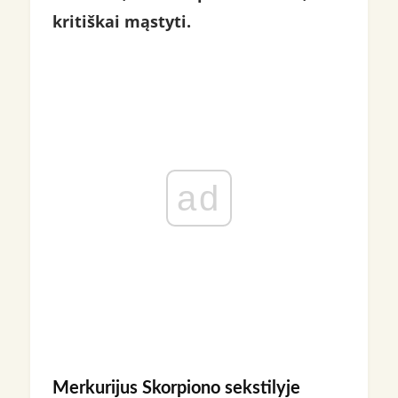
kritiškai mąstyti.
ad
Merkurijus Skorpiono sekstilyje