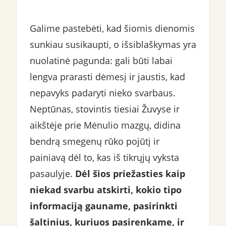
Galime pastebėti, kad šiomis dienomis
sunkiau susikaupti, o išsiblaškymas yra
nuolatinė pagunda: gali būti labai
lengva prarasti dėmesį ir jaustis, kad
nepavyks padaryti nieko svarbaus.
Neptūnas, stovintis tiesiai Žuvyse ir
aikštėje prie Mėnulio mazgų, didina
bendrą smegenų rūko pojūtį ir
painiavą dėl to, kas iš tikrųjų vyksta
pasaulyje.
Dėl šios priežasties kaip
niekad svarbu atskirti, kokio tipo
informaciją gauname, pasirinkti
šaltinius, kuriuos pasirenkame, ir