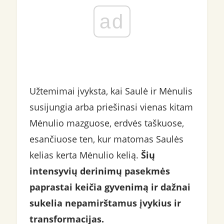
ad
Užtemimai įvyksta, kai Saulė ir Mėnulis
susijungia arba priešinasi vienas kitam
Mėnulio mazguose, erdvės taškuose,
esančiuose ten, kur matomas Saulės
kelias kerta Mėnulio kelią.
Šių
intensyvių derinimų pasekmės
paprastai keičia gyvenimą ir dažnai
sukelia nepamirštamus įvykius ir
transformacijas.