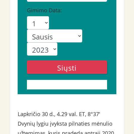
Gimimo Data:
Siųsti
Lapkričio 30 d., 4.29 val. ET, 8°37'
Dvynių lygiu įvyksta pilnaties mėnulio
užtemimas, kuris pradeda antrąjį 2020