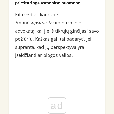
prieštaringą asmeninę nuomonę
Kita vertus, kai kurie
žmonės
apsimesti
vaidinti velnio
advokatą, kai jie iš tikrųjų ginčijasi savo
požiūriu. Kažkas gali tai padaryti, jei
supranta, kad jų perspektyva yra
įžeidžianti ar blogos valios.
ad