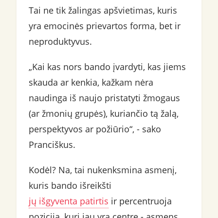
Tai ne tik žalingas apšvietimas, kuris
yra emocinės prievartos forma, bet ir
neproduktyvus.
„Kai kas nors bando įvardyti, kas jiems
skauda ar kenkia, kažkam nėra
naudinga iš naujo pristatyti žmogaus
(ar žmonių grupės), kuriančio tą žalą,
perspektyvos ar požiūrio“, - sako
Pranciškus.
Kodėl? Na, tai nukenksmina asmenį,
kuris bando išreikšti
jų išgyventa patirtis
ir percentruoja
poziciją, kuri jau yra centre - asmens,