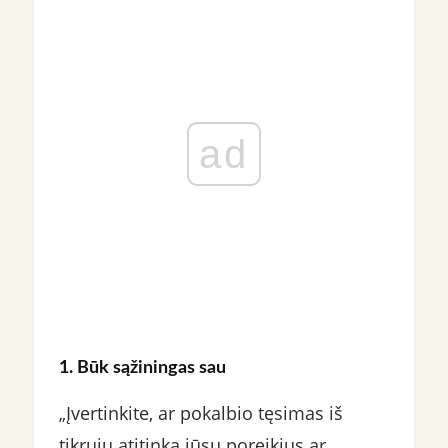
ad
1. Būk sąžiningas sau
„Įvertinkite, ar pokalbio tęsimas iš
tikrųjų atitinka jūsų poreikius ar