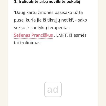
1. Troliuokite arba nuvilkite pokalbį
'Daug kartų žmonės pasisako už tą
pusę, kuria jie iš tikrųjų netiki', - sako
sekso ir santykių terapeutas
Šešenas Pranciškus
, LMFT. Iš esmės
tai trolinimas.
ad