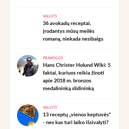
VALGYTI
36 avokadų receptai,
įrodantys mūsų meilės
romaną, niekada nesibaigs
PRAMOGOS
Hans Christer Holund Wiki: 5
faktai, kuriuos reikia žinoti
apie 2018 m. bronzos
medalininką slidininką
VALGYTI
13 receptų „vienos keptuvės“
- nes kas turi laiko išsivalyti?