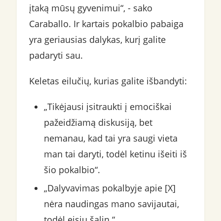
įtaką mūsų gyvenimui“, - sako
Caraballo. Ir kartais pokalbio pabaiga
yra geriausias dalykas, kurį galite
padaryti sau.
Keletas eilučių, kurias galite išbandyti:
„Tikėjausi įsitraukti į emociškai
pažeidžiamą diskusiją, bet
nemanau, kad tai yra saugi vieta
man tai daryti, todėl ketinu išeiti iš
šio pokalbio“.
„Dalyvavimas pokalbyje apie [X]
nėra naudingas mano savijautai,
todėl eisiu šalin.“