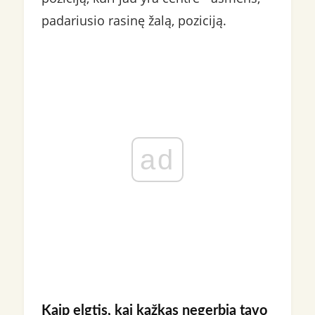
padariusio rasinę žalą, poziciją.
ad
Kaip elgtis, kai kažkas negerbia tavo