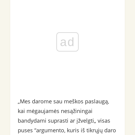
ad
„Mes darome sau meškos paslaugą,
kai mėgaujamės nesąžiningai
bandydami suprasti ar įžvelgti„ visas
puses “argumento, kuris iš tikrųjų daro