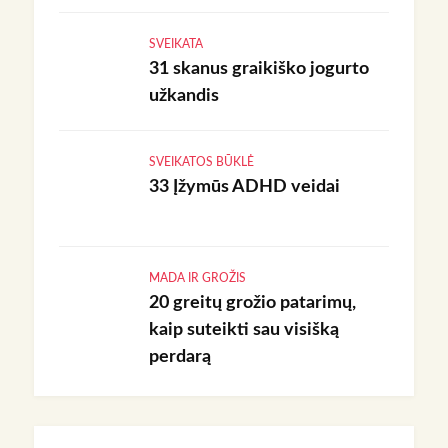
SVEIKATA
31 skanus graikiško jogurto
užkandis
SVEIKATOS BŪKLĖ
33 Įžymūs ADHD veidai
MADA IR GROŽIS
20 greitų grožio patarimų,
kaip suteikti sau visišką
perdarą